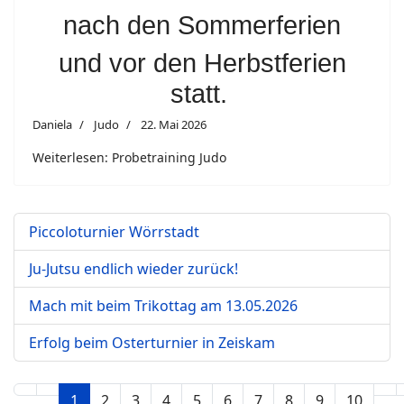
nach den Sommerferien
und vor den Herbstferien
statt.
Daniela
Judo
22. Mai 2026
Weiterlesen: Probetraining Judo
Piccoloturnier Wörrstadt
Ju-Jutsu endlich wieder zurück!
Mach mit beim Trikottag am 13.05.2026
Erfolg beim Osterturnier in Zeiskam
1
2
3
4
5
6
7
8
9
10