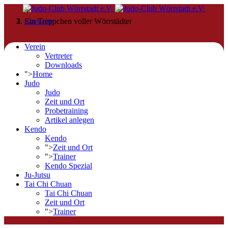
Startseite
Ein Treppchen voller Wörrstädter
Verein
Vertreter
Downloads
">
Home
Judo
Judo
Zeit und Ort
Probetraining
Artikel anlegen
Kendo
Kendo
">
Zeit und Ort
">
Trainer
Kendo Spezial
Ju-Jutsu
Tai Chi Chuan
Tai Chi Chuan
Zeit und Ort
">
Trainer