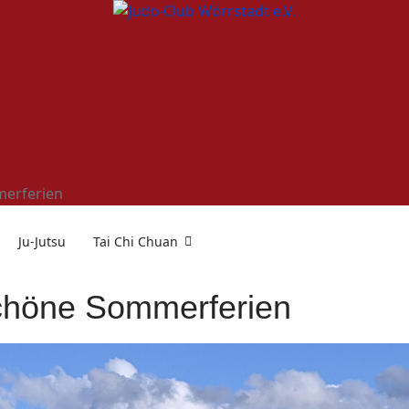
erferien
Ju-Jutsu
Tai Chi Chuan
chöne Sommerferien