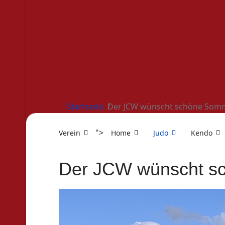
Startseite
Der JCW wünscht schöne Somm
">
Verein
Home
Judo
Kendo
Der JCW wünscht s